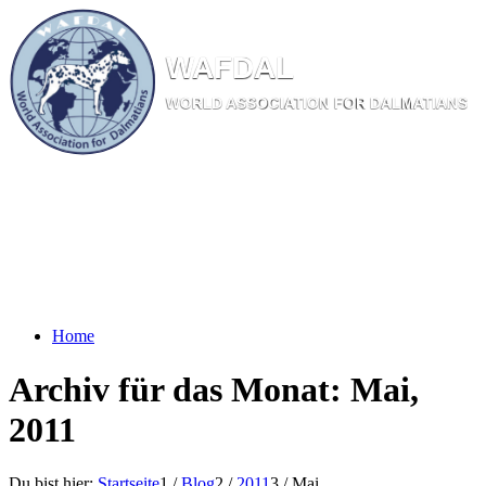
W
AF
DAL
WORL
D AS
SOC
IATI
ON
F
OR
D
ALM
ATI
ANS
Home
Archiv für das Monat: Mai,
2011
Du bist hier:
Startseite
1
/
Blog
2
/
2011
3
/
Mai