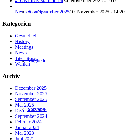
4. ONLINE Stammtisch
30. November 2025 - 19:01
Newsletter November 2025
10. November 2025 - 14:20
Satzungen
Kategorien
Gesundheit
History
Meetings
News
Titel-Story
Mitglieder
Wahlen
Archiv
Dezember 2025
November 2025
September 2025
Mai 2025
Vorstand
Dezember 2024
September 2024
Februar 2024
Januar 2024
Mai 2023
Juni 2021