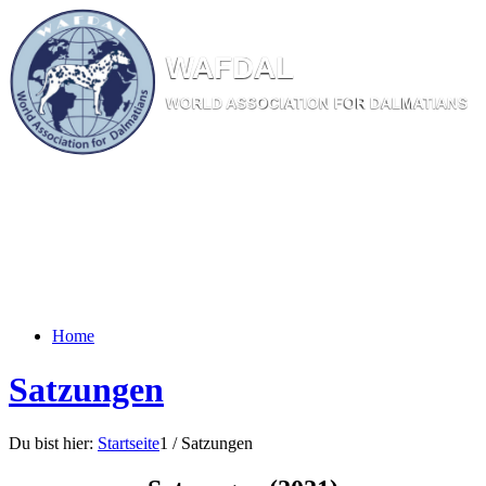
W
AF
DAL
WORL
D AS
SOC
IATI
ON
F
OR
D
ALM
ATI
ANS
Home
Satzungen
Du bist hier:
Startseite
1
/
Satzungen