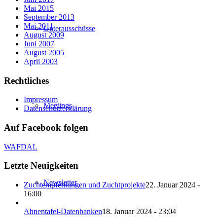
Mai 2015
September 2013
Mai 2011
Unterausschüsse
August 2009
Juni 2007
August 2005
April 2003
Rechtliches
Impressum
Meetings
Datenschutzerklärung
Auf Facebook folgen
WAFDAL
Letzte Neuigkeiten
Newsletter
Zuchtempfehlungen und Zuchtprojekte
22. Januar 2024 -
16:00
Ahnentafel-Datenbanken
18. Januar 2024 - 23:04