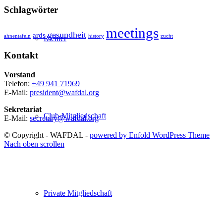
Schlagwörter
meetings
gesundheit
ards
ahnentafeln
history
zucht
Richter
Kontakt
Vorstand
Telefon:
+49 941 71969
E-Mail:
president@wafdal.org
Sekretariat
Club-Mitgliedschaft
E-Mail:
secretary@wafdal.org
© Copyright - WAFDAL -
powered by Enfold WordPress Theme
Nach oben scrollen
Private Mitgliedschaft