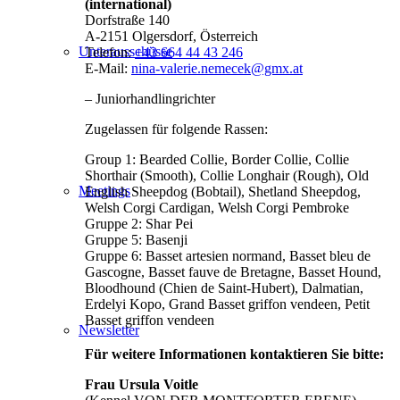
(international)
Dorfstraße 140
A-2151 Olgersdorf, Österreich
Unterausschüsse
Telefon:
+43 664 44 43 246
E-Mail:
nina-valerie.nemecek@gmx.at
– Juniorhandlingrichter
Zugelassen für folgende Rassen:
Group 1: Bearded Collie, Border Collie, Collie
Shorthair (Smooth), Collie Longhair (Rough), Old
Meetings
English Sheepdog (Bobtail), Shetland Sheepdog,
Welsh Corgi Cardigan, Welsh Corgi Pembroke
Gruppe 2: Shar Pei
Gruppe 5: Basenji
Gruppe 6: Basset artesien normand, Basset bleu de
Gascogne, Basset fauve de Bretagne, Basset Hound,
Bloodhound (Chien de Saint-Hubert), Dalmatian,
Erdelyi Kopo, Grand Basset griffon vendeen, Petit
Basset griffon vendeen
Newsletter
Für weitere Informationen kontaktieren Sie bitte:
Frau Ursula Voitle