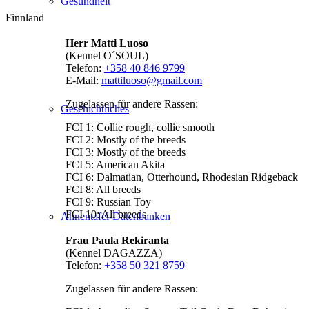
Gesundheit
Finnland
Herr Matti Luoso
(Kennel O´SOUL)
Telefon:
+358 40 846 9799
E-Mail:
mattiluoso@gmail.com
Zugelassen für andere Rassen:
Geschichtliches
FCI 1: Collie rough, collie smooth
FCI 2: Mostly of the breeds
FCI 3: Mostly of the breeds
FCI 5: American Akita
FCI 6: Dalmatian, Otterhound, Rhodesian Ridgeback
FCI 8: All breeds
FCI 9: Russian Toy
FCI 10: All breeds
Ahnentafel-Datenbanken
Frau Paula Rekiranta
(Kennel DAGAZZA)
Telefon:
+358 50 321 8759
Zugelassen für andere Rassen: