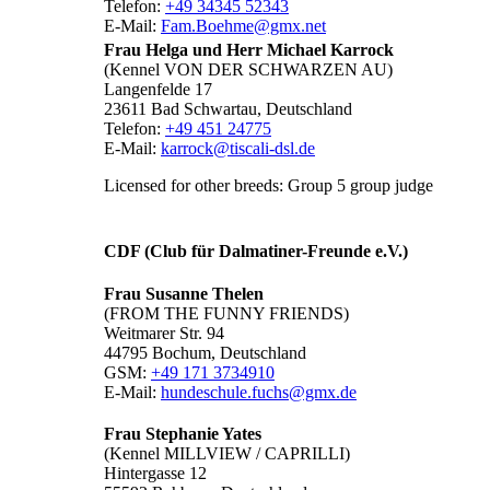
Telefon:
+49 34345 52343
E-Mail:
Fam.Boehme@gmx.net
Frau Helga und Herr Michael Karrock
(Kennel VON DER SCHWARZEN AU)
Langenfelde 17
23611 Bad Schwartau, Deutschland
Telefon:
+49 451 24775
E-Mail:
karrock@tiscali-dsl.de
Licensed for other breeds: Group 5 group judge
CDF (Club für Dalmatiner-Freunde e.V.)
Frau Susanne Thelen
(FROM THE FUNNY FRIENDS)
Weitmarer Str. 94
44795 Bochum, Deutschland
GSM:
+49 171 3734910
E-Mail:
hundeschule.fuchs@gmx.de
Frau Stephanie Yates
(Kennel MILLVIEW / CAPRILLI)
Hintergasse 12