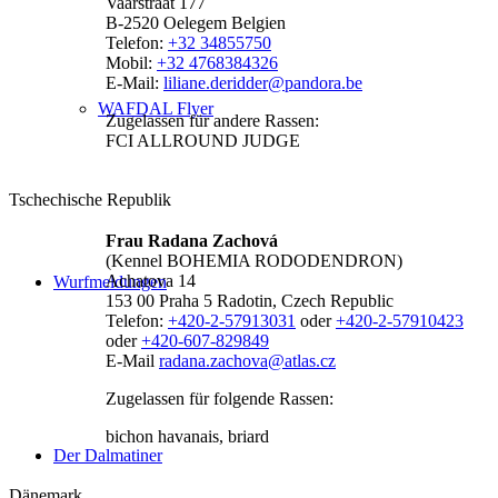
Vaarstraat 177
B-2520 Oelegem Belgien
Telefon:
+32 34855750
Mobil:
+32 4768384326
E-Mail:
liliane.deridder@pandora.be
WAFDAL Flyer
Zugelassen für andere Rassen:
FCI ALLROUND JUDGE
Tschechische Republik
Frau Radana Zachová
(Kennel BOHEMIA RODODENDRON)
Achatova 14
Wurfmeldungen
153 00 Praha 5 Radotin, Czech Republic
Telefon:
+420-2-57913031
oder
+420-2-57910423
oder
+420-607-829849
E-Mail
radana.zachova@atlas.cz
Zugelassen für folgende Rassen:
bichon havanais, briard
Der Dalmatiner
Dänemark