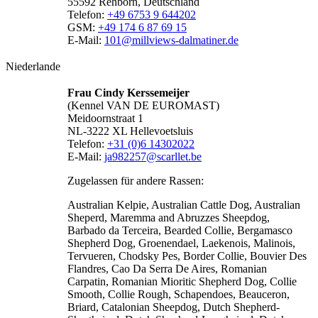
55592 Rehborn, Deutschland
Telefon:
+49 6753 9 644202
GSM:
+49 174 6 87 69 15
E-Mail:
101@millviews-dalmatiner.de
Niederlande
Frau Cindy Kerssemeijer
(Kennel VAN DE EUROMAST)
Meidoornstraat 1
NL-3222 XL Hellevoetsluis
Telefon:
+31 (0)6 14302022
E-Mail:
ja982257@scarllet.be
Zugelassen für andere Rassen:
Australian Kelpie, Australian Cattle Dog, Australian
Sheperd, Maremma and Abruzzes Sheepdog,
Barbado da Terceira, Bearded Collie, Bergamasco
Shepherd Dog, Groenendael, Laekenois, Malinois,
Tervueren, Chodsky Pes, Border Collie, Bouvier Des
Flandres, Cao Da Serra De Aires, Romanian
Carpatin, Romanian Mioritic Shepherd Dog, Collie
Smooth, Collie Rough, Schapendoes, Beauceron,
Briard, Catalonian Sheepdog, Dutch Shepherd-