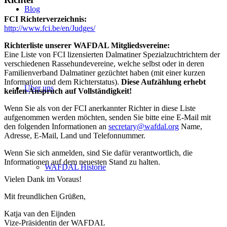
Blog
FCI Richterverzeichnis:
http://www.fci.be/en/Judges/
Richterliste unserer WAFDAL Mitgliedsvereine:
Eine Liste von FCI lizensierten Dalmatiner Spezialzuchtrichtern der
verschiedenen Rassehundevereine, welche selbst oder in deren
Familienverband Dalmatiner gezüchtet haben (mit einer kurzen
Information und dem Richterstatus).
Diese Aufzählung erhebt
Über uns
keinen Anspruch auf Vollständigkeit!
Wenn Sie als von der FCI anerkannter Richter in diese Liste
aufgenommen werden möchten, senden Sie bitte eine E-Mail mit
den folgenden Informationen an
secretary@wafdal.org
Name,
Adresse, E-Mail, Land und Telefonnummer.
Wenn Sie sich anmelden, sind Sie dafür verantwortlich, die
Informationen auf dem neuesten Stand zu halten.
WAFDAL Historie
Vielen Dank im Voraus!
Mit freundlichen Grüßen,
Katja van den Eijnden
Vize-Präsidentin der WAFDAL