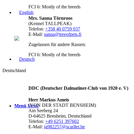
FCI 6: Mostly of the breeds
Mrs. Sanna Törnroos
(Kennel TALLPEAK)
Telefon:
+358 40 0759 037
E-Mail:
sanna@treeofpets.fi
Zugelassen für andere Rassen:
FCI 6: Mostly of the breeds
Deutschland
DDC (Deutscher Dalmatiner-Club von 1920 e. V)
Herr Markus Ameis
(VON DER STADT BENSHEIM)
Menü
Menü
Am Seeberg 24
D-64625 Bensheim, Deutschland
Telefon:
+49 6251 397602
E-Mail:
ja982257@scarllet.be