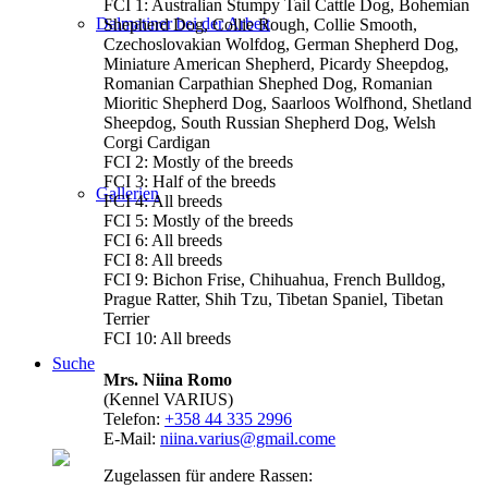
FCI 1: Australian Stumpy Tail Cattle Dog, Bohemian
Dalmatiner bei der Arbeit
Shepherd Dog, Collie Rough, Collie Smooth,
Czechoslovakian Wolfdog, German Shepherd Dog,
Miniature American Shepherd, Picardy Sheepdog,
Romanian Carpathian Shephed Dog, Romanian
Mioritic Shepherd Dog, Saarloos Wolfhond, Shetland
Sheepdog, South Russian Shepherd Dog, Welsh
Corgi Cardigan
FCI 2: Mostly of the breeds
FCI 3: Half of the breeds
Gallerien
FCI 4: All breeds
FCI 5: Mostly of the breeds
FCI 6: All breeds
FCI 8: All breeds
FCI 9: Bichon Frise, Chihuahua, French Bulldog,
Prague Ratter, Shih Tzu, Tibetan Spaniel, Tibetan
Terrier
FCI 10: All breeds
Suche
Mrs. Niina Romo
(Kennel VARIUS)
Telefon:
+358 44 335 2996
E-Mail:
niina.varius@gmail.come
Zugelassen für andere Rassen: