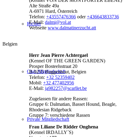
(Kennel VON DER MONTFORTER EBENE)
Alte Straße 49a
A-6971 Hard, Österreich
Telefon:
+43557476366
oder
+436643833736
E-Mail:
dalmi@vol.at
Richter
Webseite
www.dalmatinerzucht.att
Belgien
Herr Jean Pierre Achtergael
(Kennel OF THE GREEN GARDEN)
Prosper Bosteelsstraat 20
Club-Mitgliedschaft
B-9255 Buggenhout, Belgien
Telefon:
+32 52359402
Mobil:
+32 477402956
E-Mail:
ja982257@scarllet.be
Zugelassen für andere Rassen:
Gruppe 6: Dalmatian, Basset Hound, Beagle,
Rhodesian Ridgeback
Gruppe 7: verschiedene Rassen
Private Mitgliedschaft
Frau Liliane De Ridder Onghena
(Kennel IRDALLY´S)