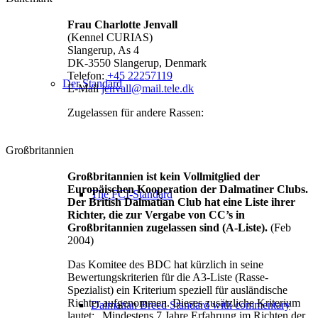
Frau Charlotte Jenvall
(Kennel CURIAS)
Slangerup, As 4
DK-3550 Slangerup, Denmark
Telefon:
+45 22257119
Der Standard
E-Mail
jenvall@mail.tele.dk
Zugelassen für andere Rassen:
Großbritannien
Großbritannien ist kein Vollmitglied der
Europäischen Kooperation der Dalmatiner Clubs.
The FCI-Standard
Der British Dalmatian Club hat eine Liste ihrer
Richter, die zur Vergabe von CC’s in
Großbritannien zugelassen sind (A-Liste).
(Feb
2004)
Das Komitee des BDC hat kürzlich in seine
Bewertungskriterien für die A3-Liste (Rasse-
Spezialist) ein Kriterium speziell für ausländische
Richter aufgenommen. Dieses zusätzliche Kriterium
Dalmatian Breed Standard with commentary
lautet: „Mindestens 7 Jahre Erfahrung im Richten der