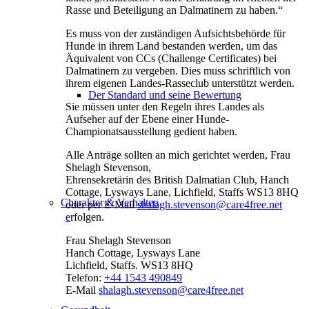
Rasse und Beteiligung an Dalmatinern zu haben.“
Es muss von der zuständigen Aufsichtsbehörde für
Hunde in ihrem Land bestanden werden, um das
Äquivalent von CCs (Challenge Certificates) bei
Dalmatinern zu vergeben. Dies muss schriftlich von
ihrem eigenen Landes-Rasseclub unterstützt werden.
Der Standard und seine Bewertung
Sie müssen unter den Regeln ihres Landes als
Aufseher auf der Ebene einer Hunde-
Championatsausstellung gedient haben.
Alle Anträge sollten an mich gerichtet werden, Frau
Shelagh Stevenson,
Ehrensekretärin des British Dalmatian Club, Hanch
Cottage, Lysways Lane, Lichfield, Staffs WS13 8HQ
Charakter & Verhalten
oder per E-Mail
shalagh.stevenson@care4free.net
e
rfolgen.
Frau Shelagh Stevenson
Hanch Cottage, Lysways Lane
Lichfield, Staffs. WS13 8HQ
Telefon:
+44 1543 490849
E-Mail
shalagh.stevenson@care4free.net