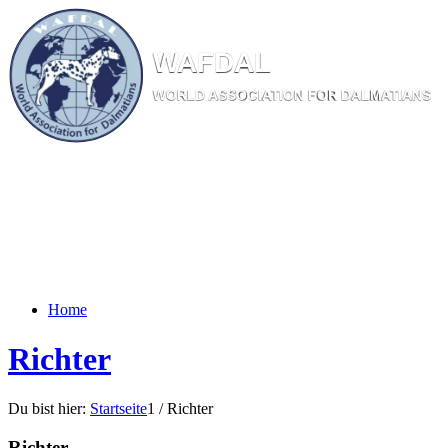
W
AF
DAL
WORL
D AS
SOC
IATI
ON
F
OR
D
ALM
ATI
ANS
Home
Richter
Du bist hier:
Startseite
1
/
Richter
Richter