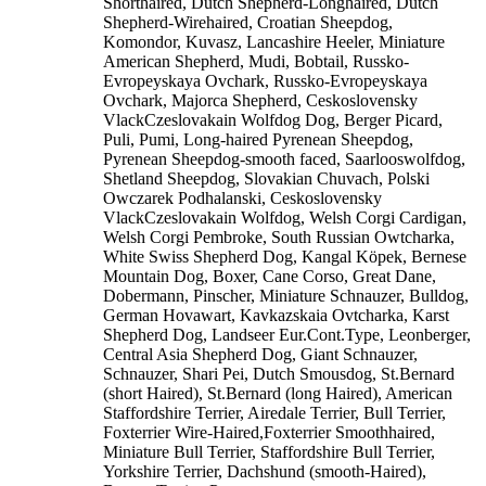
Shorthaired, Dutch Shepherd-Longhaired, Dutch
Shepherd-Wirehaired, Croatian Sheepdog,
Komondor, Kuvasz, Lancashire Heeler, Miniature
American Shepherd, Mudi, Bobtail, Russko-
Evropeyskaya Ovchark, Russko-Evropeyskaya
Ovchark, Majorca Shepherd, Ceskoslovensky
VlackCzeslovakain Wolfdog Dog, Berger Picard,
Puli, Pumi, Long-haired Pyrenean Sheepdog,
Pyrenean Sheepdog-smooth faced, Saarlooswolfdog,
Shetland Sheepdog, Slovakian Chuvach, Polski
Owczarek Podhalanski, Ceskoslovensky
VlackCzeslovakain Wolfdog, Welsh Corgi Cardigan,
Welsh Corgi Pembroke, South Russian Owtcharka,
White Swiss Shepherd Dog, Kangal Köpek, Bernese
Mountain Dog, Boxer, Cane Corso, Great Dane,
Dobermann, Pinscher, Miniature Schnauzer, Bulldog,
German Hovawart, Kavkazskaia Ovtcharka, Karst
Shepherd Dog, Landseer Eur.Cont.Type, Leonberger,
Central Asia Shepherd Dog, Giant Schnauzer,
Schnauzer, Shari Pei, Dutch Smousdog, St.Bernard
(short Haired), St.Bernard (long Haired), American
Staffordshire Terrier, Airedale Terrier, Bull Terrier,
Foxterrier Wire-Haired,Foxterrier Smoothhaired,
Miniature Bull Terrier, Staffordshire Bull Terrier,
Yorkshire Terrier, Dachshund (smooth-Haired),