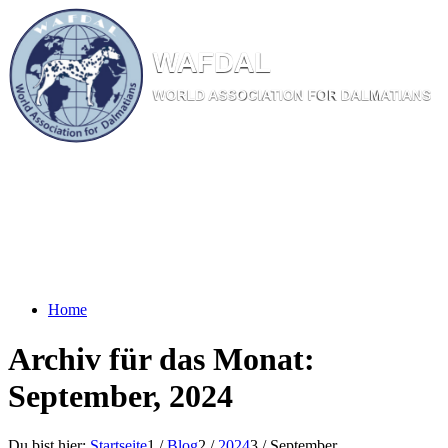
W
AF
DAL
WORL
D AS
SOC
IATI
ON
F
OR
D
ALM
ATI
ANS
Home
Archiv für das Monat:
September, 2024
Du bist hier:
Startseite
1
/
Blog
2
/
2024
3
/
September