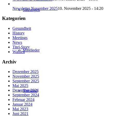
Newsletter November 2025
10. November 2025 - 14:20
Satzungen
Kategorien
Gesundheit
History
Meetings
News
Titel-Story
Mitglieder
Wahlen
Archiv
Dezember 2025
November 2025
September 2025
Mai 2025
Dezember 2024
Vorstand
September 2024
Februar 2024
Januar 2024
Mai 2023
Juni 2021