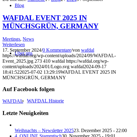
Blog
WAFDAL EVENT 2025 IN
MÜNCHSGRÜN, GERMANY
Meetings
,
News
Weiterlesen
17. September 2024
/
0 Kommentare
/
von
wafdal
Über uns
https://wafdal.org/wp-content/uploads/2024/09/WAFDAL-
Event_2025.jpg
273
410
wafdal
https://wafdal.org/wp-
content/uploads/2024/01/Logo.svg
wafdal
2024-09-17
18:41:52
2025-07-02 13:29:19
WAFDAL EVENT 2025 IN
MÜNCHSGRÜN, GERMANY
Auf Facebook folgen
WAFDAL Historie
WAFDAL
Letzte Neuigkeiten
Weihnachts – Newsletter 2025
23. Dezember 2025 - 22:00
4. ONLINE Stammtisch
30. November 2025 - 19:01