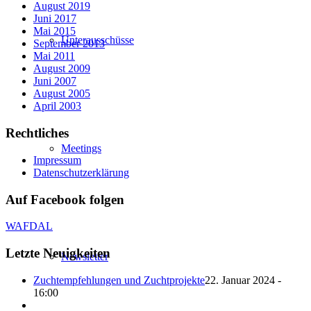
August 2019
Juni 2017
Mai 2015
Unterausschüsse
September 2013
Mai 2011
August 2009
Juni 2007
August 2005
April 2003
Rechtliches
Meetings
Impressum
Datenschutzerklärung
Auf Facebook folgen
WAFDAL
Letzte Neuigkeiten
Newsletter
Zuchtempfehlungen und Zuchtprojekte
22. Januar 2024 -
16:00