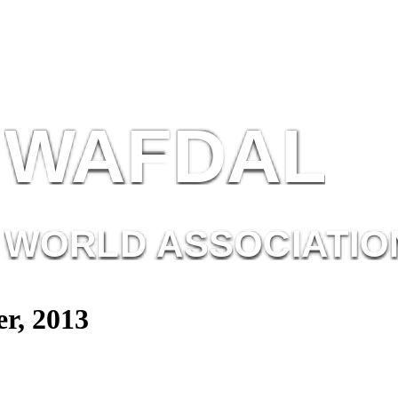
W
AF
DAL
WORL
D AS
SOC
IATI
O
r, 2013