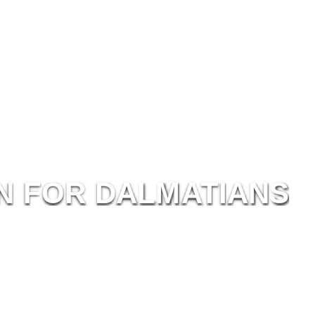
N
F
OR
D
ALM
ATI
ANS