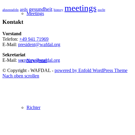
meetings
gesundheit
ards
ahnentafeln
history
zucht
Meetings
Kontakt
Vorstand
Telefon:
+49 941 71969
E-Mail:
president@wafdal.org
Sekretariat
E-Mail:
secretary@wafdal.org
Newsletter
© Copyright - WAFDAL -
powered by Enfold WordPress Theme
Nach oben scrollen
Richter