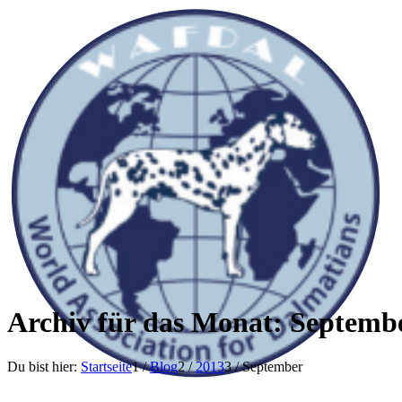
Archiv für das Monat: Septembe
Du bist hier:
Startseite
1
/
Blog
2
/
2013
3
/
September