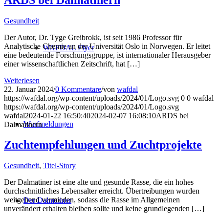
Gesundheit
Der Autor, Dr. Tyge Greibrokk, ist seit 1986 Professor für
Analytische Chemie an der Universität Oslo in Norwegen. Er leitet
WAFDAL Flyer
eine bedeutende Forschungsgruppe, ist internationaler Herausgeber
einer wissenschaftlichen Zeitschrift, hat […]
Weiterlesen
22. Januar 2024
/
0 Kommentare
/
von
wafdal
https://wafdal.org/wp-content/uploads/2024/01/Logo.svg
0
0
wafdal
https://wafdal.org/wp-content/uploads/2024/01/Logo.svg
wafdal
2024-01-22 16:50:40
2024-02-07 16:08:10
ARDS bei
Wurfmeldungen
Dalmatinern
Zuchtempfehlungen und Zuchtprojekte
Gesundheit
,
Titel-Story
Der Dalmatiner ist eine alte und gesunde Rasse, die ein hohes
durchschnittliches Lebensalter erreicht. Übertreibungen wurden
weitgehend vermieden, sodass die Rasse im Allgemeinen
Der Dalmatiner
unverändert erhalten bleiben sollte und keine grundlegenden […]