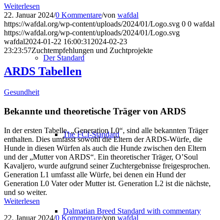
Weiterlesen
22. Januar 2024
/
0 Kommentare
/
von
wafdal
https://wafdal.org/wp-content/uploads/2024/01/Logo.svg
0
0
wafdal
https://wafdal.org/wp-content/uploads/2024/01/Logo.svg
wafdal
2024-01-22 16:00:31
2024-02-23
23:23:57
Zuchtempfehlungen und Zuchtprojekte
Der Standard
ARDS Tabellen
Gesundheit
Bekannte und theoretische Träger von ARDS
In der ersten Tabelle, „Generation L0“, sind alle bekannten Träger
The FCI-Standard
enthalten. Dies umfasst sowohl die Eltern der ARDS-Würfe, die
Hunde in diesen Würfen als auch die Hunde zwischen den Eltern
und der „Mutter von ARDS“. Ein theoretischer Träger, O’Soul
Kavaljero, wurde aufgrund seiner Zuchtergebnisse freigesprochen.
Generation L1 umfasst alle Würfe, bei denen ein Hund der
Generation L0 Vater oder Mutter ist. Generation L2 ist die nächste,
und so weiter.
Weiterlesen
Dalmatian Breed Standard with commentary
22. Januar 2024
/
0 Kommentare
/
von
wafdal