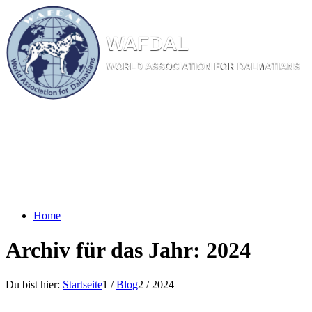
W
AF
DAL
WORL
D AS
SOC
IATI
ON
F
OR
D
ALM
ATI
ANS
Home
Archiv für das Jahr: 2024
Du bist hier:
Startseite
1
/
Blog
2
/
2024