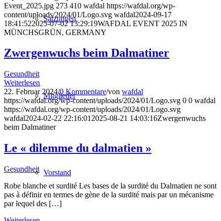
Event_2025.jpg
273
410
wafdal
https://wafdal.org/wp-
content/uploads/2024/01/Logo.svg
wafdal
2024-09-17
Satzungen
18:41:52
2025-07-02 13:29:19
WAFDAL EVENT 2025 IN
MÜNCHSGRÜN, GERMANY
Zwergenwuchs beim Dalmatiner
Gesundheit
Weiterlesen
22. Februar 2024
/
0 Kommentare
/
von
wafdal
Mitglieder
https://wafdal.org/wp-content/uploads/2024/01/Logo.svg
0
0
wafdal
https://wafdal.org/wp-content/uploads/2024/01/Logo.svg
wafdal
2024-02-22 22:16:01
2025-08-21 14:03:16
Zwergenwuchs
beim Dalmatiner
Le « dilemme du dalmatien »
Gesundheit
Vorstand
Robe blanche et surdité Les bases de la surdité du Dalmatien ne sont
pas à définir en termes de gène de la surdité mais par un mécanisme
par lequel des […]
Weiterlesen