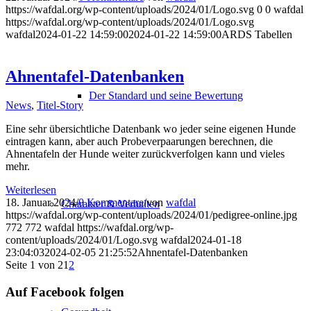
https://wafdal.org/wp-content/uploads/2024/01/Logo.svg
0
0
wafdal
https://wafdal.org/wp-content/uploads/2024/01/Logo.svg
wafdal
2024-01-22 14:59:00
2024-01-22 14:59:00
ARDS Tabellen
Ahnentafel-Datenbanken
Der Standard und seine Bewertung
News
,
Titel-Story
Eine sehr übersichtliche Datenbank wo jeder seine eigenen Hunde
eintragen kann, aber auch Probeverpaarungen berechnen, die
Ahnentafeln der Hunde weiter zurückverfolgen kann und vieles
mehr.
Weiterlesen
18. Januar 2024
/
0 Kommentare
/
von
wafdal
Charakter & Verhalten
https://wafdal.org/wp-content/uploads/2024/01/pedigree-online.jpg
772
772
wafdal
https://wafdal.org/wp-
content/uploads/2024/01/Logo.svg
wafdal
2024-01-18
23:04:03
2024-02-05 21:25:52
Ahnentafel-Datenbanken
Seite 1 von 2
1
2
Auf Facebook folgen