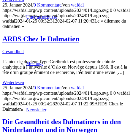
25. Januar 2024
/
0 Kommentare
/
von
wafdal
https://wafdal.org/wp-content/uploads/2024/01/Logo.svg
0
0
wafdal
https://wafdal.org/wp-content/uploads/2024/01/Logo.svg
Unterausschüsse
wafdal
2024-01-25 00:32:31
2024-02-07 11:20:43
Le « dilemme du
dalmatien »
ARDS Chez le Dalmatien
Gesundheit
L’auteur le docteur Tyge Greibrokk est professeur de chimie
Meetings
analytique à l’université d’Oslo en Norvège depuis 1986. Il est à la
tête d’un groupe éminent de recherche, l’éditeur d’une revue […]
Weiterlesen
25. Januar 2024
/
0 Kommentare
/
von
wafdal
https://wafdal.org/wp-content/uploads/2024/01/Logo.svg
0
0
wafdal
https://wafdal.org/wp-content/uploads/2024/01/Logo.svg
wafdal
2024-01-25 00:24:28
2024-02-07 11:22:09
ARDS Chez le
Dalmatien
Newsletter
Die Gesundheit des Dalmatiners in den
Niederlanden und in Norwegen