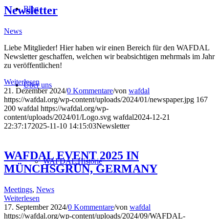
Newsletter
Blog
News
Liebe Mitglieder! Hier haben wir einen Bereich für den WAFDAL
Newsletter geschaffen, welchen wir beabsichtigen mehrmals im Jahr
zu veröffentlichen!
Weiterlesen
Über uns
21. Dezember 2024
/
0 Kommentare
/
von
wafdal
https://wafdal.org/wp-content/uploads/2024/01/newspaper.jpg
167
200
wafdal
https://wafdal.org/wp-
content/uploads/2024/01/Logo.svg
wafdal
2024-12-21
22:37:17
2025-11-10 14:15:03
Newsletter
WAFDAL EVENT 2025 IN
WAFDAL Historie
MÜNCHSGRÜN, GERMANY
Meetings
,
News
Weiterlesen
17. September 2024
/
0 Kommentare
/
von
wafdal
https://wafdal.org/wp-content/uploads/2024/09/WAFDAL-