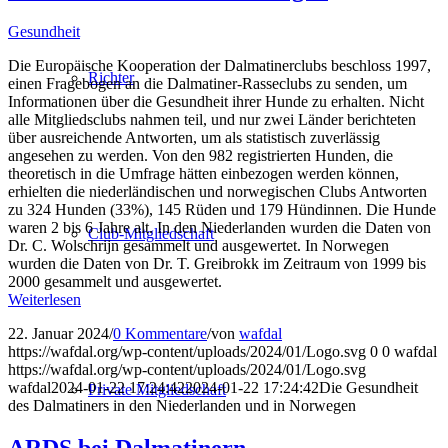
Gesundheit
Die Europäische Kooperation der Dalmatinerclubs beschloss 1997,
Richter
einen Fragebogen an die Dalmatiner-Rasseclubs zu senden, um
Informationen über die Gesundheit ihrer Hunde zu erhalten. Nicht
alle Mitgliedsclubs nahmen teil, und nur zwei Länder berichteten
über ausreichende Antworten, um als statistisch zuverlässig
angesehen zu werden. Von den 982 registrierten Hunden, die
theoretisch in die Umfrage hätten einbezogen werden können,
erhielten die niederländischen und norwegischen Clubs Antworten
zu 324 Hunden (33%), 145 Rüden und 179 Hündinnen. Die Hunde
waren 2 bis 6 Jahre alt. In den Niederlanden wurden die Daten von
Club-Mitgliedschaft
Dr. C. Wolschrijn gesammelt und ausgewertet. In Norwegen
wurden die Daten von Dr. T. Greibrokk im Zeitraum von 1999 bis
2000 gesammelt und ausgewertet.
Weiterlesen
22. Januar 2024
/
0 Kommentare
/
von
wafdal
https://wafdal.org/wp-content/uploads/2024/01/Logo.svg
0
0
wafdal
https://wafdal.org/wp-content/uploads/2024/01/Logo.svg
wafdal
2024-01-22 17:24:42
2024-01-22 17:24:42
Die Gesundheit
Private Mitgliedschaft
des Dalmatiners in den Niederlanden und in Norwegen
ARDS bei Dalmatinern