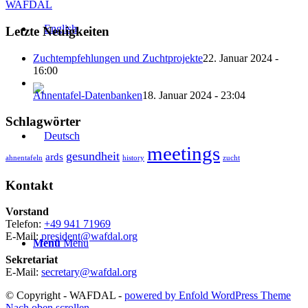
WAFDAL
Letzte Neuigkeiten
Zuchtempfehlungen und Zuchtprojekte
22. Januar 2024 -
16:00
Ahnentafel-Datenbanken
18. Januar 2024 - 23:04
Schlagwörter
meetings
gesundheit
ards
ahnentafeln
history
zucht
Kontakt
Vorstand
Telefon:
+49 941 71969
E-Mail:
president@wafdal.org
Menü
Menü
Sekretariat
E-Mail:
secretary@wafdal.org
© Copyright - WAFDAL -
powered by Enfold WordPress Theme
Nach oben scrollen