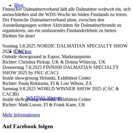
Blog
Finnischer Dalmatinerverband lädt alle Dalmatiner weltweit ein, sich
anzuschließen und die WDS-Woche im Süden Finnlands zu feiern.
Der Finnische Dalmatinerverband plant, zwischen den
Ausstellungstagen weitere Aktivitäten für Dalmatinerfreunde zu
organisieren, um ein umfassendes Finnlanderlebnis zu bieten.
Bleiben Sie dran!
Sonntag 3.8.2025 NORDIC DALMATIAN SPECIALTY SHOW
2025 (CAC)
Über uns
Outside showground in Espoo, Marketanpuisto
Richter: Christina Pickup, UK & Donna Whincup, UK
Donnerstag 7.8.2025 FINNISH DALMATIAN SPECIALTY
SHOW 2025 by FKC (CAC)
Inside showgroung Helsinki, Exhibition Center
Richter: Paula Rekiranta, FI & Lois Wilson, ZA
Samstag 9.8.2025 WORLD WINNER SHOW 2025 (CAC &
CACIB)
WAFDAL Historie
Inside showgroung Helsinki, Exhibition Center
Richter: Matti Luoso, FI & Frank Kane, UK
Mehr Informationen
Auf Facebook folgen