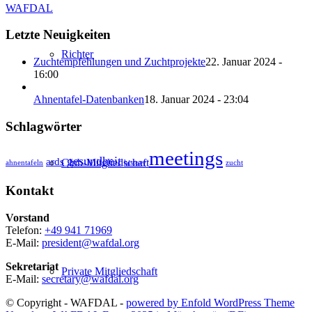
WAFDAL
Letzte Neuigkeiten
Richter
Zuchtempfehlungen und Zuchtprojekte
22. Januar 2024 -
16:00
Ahnentafel-Datenbanken
18. Januar 2024 - 23:04
Schlagwörter
meetings
gesundheit
ards
Club-Mitgliedschaft
ahnentafeln
history
zucht
Kontakt
Vorstand
Telefon:
+49 941 71969
E-Mail:
president@wafdal.org
Sekretariat
Private Mitgliedschaft
E-Mail:
secretary@wafdal.org
© Copyright - WAFDAL -
powered by Enfold WordPress Theme