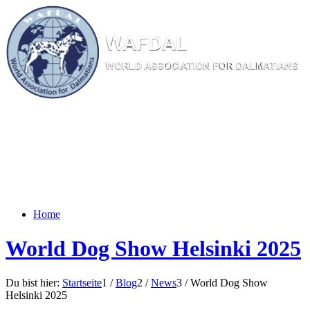
W
AF
DAL
WORL
D AS
SOC
IATI
ON
F
OR
D
ALM
ATI
ANS
Home
World Dog Show Helsinki 2025
Du bist hier:
Startseite
1
/
Blog
2
/
News
3
/
World Dog Show
Helsinki 2025