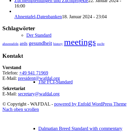
Zuchtempfehlungen und Zuchtprojekte
22. Januar 2024 -
16:00
Ahnentafel-Datenbanken
18. Januar 2024 - 23:04
Schlagwörter
Der Standard
meetings
gesundheit
ards
ahnentafeln
history
zucht
Kontakt
Vorstand
Telefon:
+49 941 71969
E-Mail:
president@wafdal.org
The FCI-Standard
Sekretariat
E-Mail:
secretary@wafdal.org
© Copyright - WAFDAL -
powered by Enfold WordPress Theme
Nach oben scrollen
Dalmatian Breed Standard with commentary