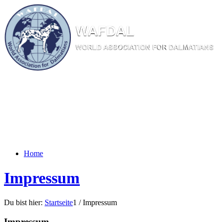
W
AF
DAL
WORL
D AS
SOC
IATI
ON
F
OR
D
ALM
ATI
ANS
Home
Impressum
Du bist hier:
Startseite
1
/
Impressum
Impressum