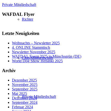
Private Mitgliedschaft
WAFDAL Flyer
Richter
Letzte Neuigkeiten
Weihnachts – Newsletter 2025
4. ONLINE Stammtisch
Newsletter November 2025
WAFDAL Event 2025 in Münchsgrün (DE)
Club-Mitgliedschaft
World Dog Show Helsinki 2025
Archiv
Dezember 2025
November 2025
September 2025
Mai 2025
Private Mitgliedschaft
Dezember 2024
September 2024
Februar 2024